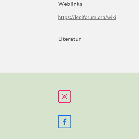
Weblinks
https://lepiforum.org/wiki
Literatur
I
n
s
t
a
F
g
a
r
c