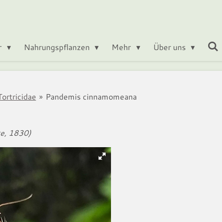
r
Nahrungspflanzen
Mehr
Über uns
ortricidae
»
Pandemis cinnamomeana
a
ke, 1830)