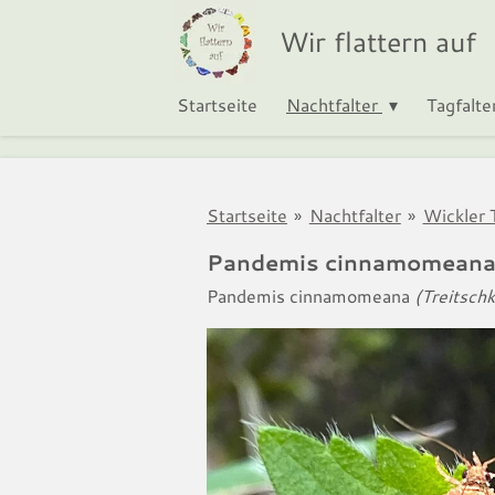
Zum
Wir flattern auf
Hauptinhalt
springen
Startseite
Nachtfalter
Tagfalte
Startseite
»
Nachtfalter
»
Wickler T
Pandemis cinnamomean
Pandemis cinnamomeana
(Treitsch