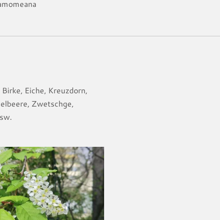
namomeana
Birke, Eiche, Kreuzdorn,
elbeere, Zwetschge,
usw.