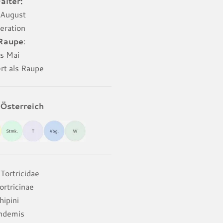
alter:
s August
eration
 Raupe
:
is Mai
ert als Raupe
Österreich
Tortricidae
ortricinae
hipini
ndemis