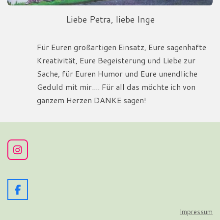
Liebe Petra, liebe Inge
Für Euren großartigen Einsatz, Eure sagenhafte
Kreativität, Eure Begeisterung und Liebe zur
Sache, für Euren Humor und Eure unendliche
Geduld mit mir....
Für all das möchte ich von
ganzem Herzen DANKE sagen!
I
n
s
t
a
F
g
a
r
c
Impressum
a