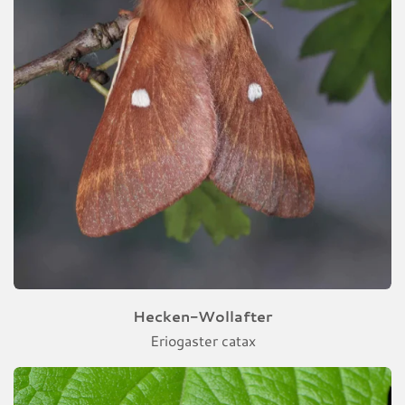
Hecken-Wollafter
Eriogaster catax