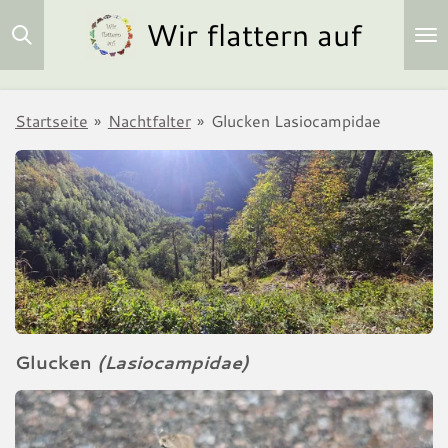
Wir flattern auf
Zum
Hauptinhalt
springen
Startseite
»
Nachtfalter
»
Glucken Lasiocampidae
Glucken
(Lasiocampidae)