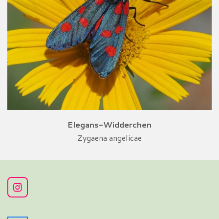
Elegans-Widderchen
Zygaena angelicae
I
n
s
t