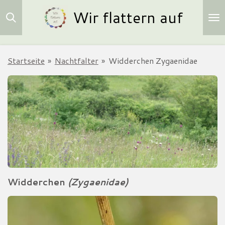
Wir flattern auf
Zum
Hauptinhalt
springen
Startseite
»
Nachtfalter
»
Widderchen Zygaenidae
Widderchen
(Zygaenidae)