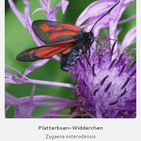
Platterbsen-Widderchen
Zygaena osterodensis