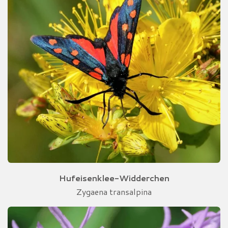
Hufeisenklee-Widderchen
Zygaena transalpina