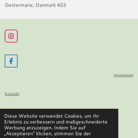
Oestermarie, Danmark 403
I
n
s
t
a
F
g
a
r
c
Impressum
a
e
m
b
o
Kontakt
o
k
Datenschutz
Diese Website verwendet Cookies, um Ihr
© 2024 - 2026 Wir flattern auf
Erlebnis zu verbessern und maßgeschneiderte
Mit Unterstützung von
Webador
Werbung anzuzeigen. Indem Sie auf
„Akzeptieren“ klicken, stimmen Sie der