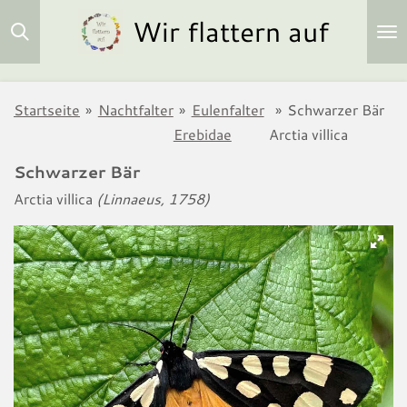
Wir flattern auf
Zum
Hauptinhalt
springen
Startseite
»
Nachtfalter
»
Eulenfalter
»
Schwarzer Bär
Erebidae
Arctia villica
Schwarzer Bär
Arctia villica
(Linnaeus, 1758)