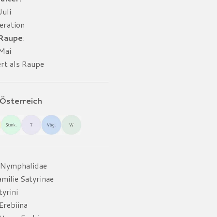
Juli
eration
 Raupe
:
 Mai
ert als Raupe
Österreich
e Nymphalidae
milie Satyrinae
yrini
Erebiina