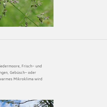
iedermoore, Frisch-
und
ungen, Gebüsch-
oder
 warmes Mikroklima
wird