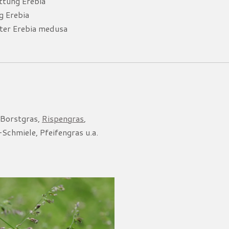
ttung Erebia
g Erebia
er Erebia medusa
 Borstgras,
Rispengras
,
-Schmiele, Pfeifengras
u.a.