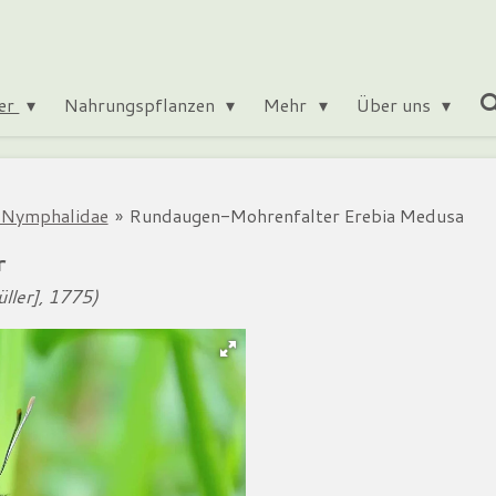
ter
Nahrungspflanzen
Mehr
Über uns
r Nymphalidae
»
Rundaugen-Mohrenfalter Erebia Medusa
r
ller], 1775)