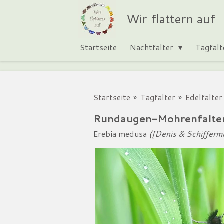
Zum
Wir flattern auf
Hauptinhalt
springen
Startseite
Nachtfalter
Tagfal
Startseite
»
Tagfalter
»
Edelfalte
Rundaugen-Mohrenfalte
Erebia medusa
([Denis & Schiffermü