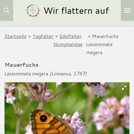
Wir flattern auf
Zum
Hauptinhalt
springen
Startseite
»
Tagfalter
»
Edelfalter
»
Mauerfuchs
Nymphalidae
Lasiommata
megera
Mauerfuchs
Lasiommata megera
(Linnaeus, 1767)