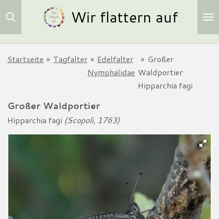
Wir flattern auf
Zum
Hauptinhalt
springen
Startseite
»
Tagfalter
»
Edelfalter
»
Großer
Nymphalidae
Waldportier
Hipparchia fagi
Großer Waldportier
Hipparchia fagi
(Scopoli, 1763)