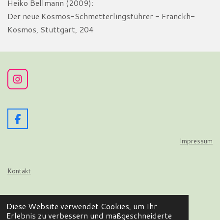
Heiko Bellmann (2009):
Der neue Kosmos-Schmetterlingsführer - Franckh-
Kosmos, Stuttgart, 204
I
n
s
t
a
F
g
a
r
c
Impressum
a
e
m
b
o
Kontakt
o
k
Datenschutz
Diese Website verwendet Cookies, um Ihr
© 2024 - 2026 Wir flattern auf
Erlebnis zu verbessern und maßgeschneiderte