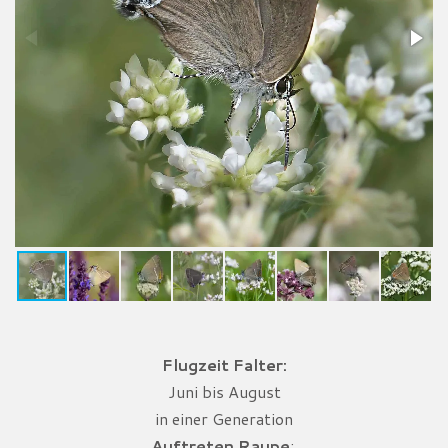
Flugzeit Falter:
Juni bis August
in einer Generation
Auftreten Raupe
: