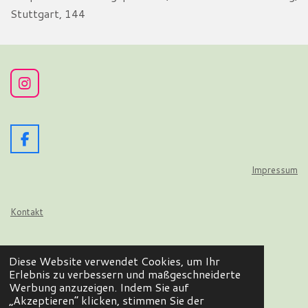
Stuttgart, 144
I
n
s
t
a
F
g
a
r
c
Impressum
a
e
m
b
o
Kontakt
o
k
Datenschutz
Diese Website verwendet Cookies, um Ihr
© 2024 - 2026 Wir flattern auf
Erlebnis zu verbessern und maßgeschneiderte
Werbung anzuzeigen. Indem Sie auf
Mit Unterstützung von
Webador
„Akzeptieren“ klicken, stimmen Sie der