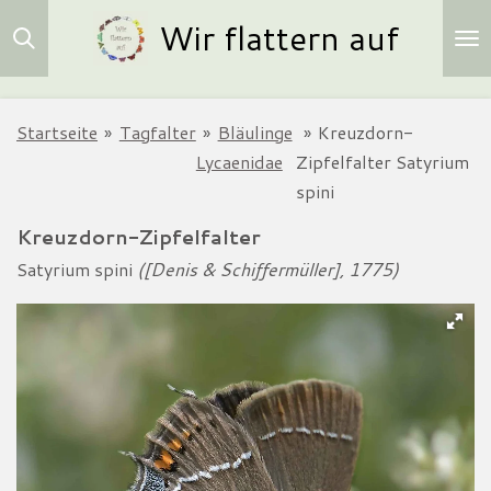
Wir flattern auf
Zum
Hauptinhalt
springen
Startseite
»
Tagfalter
»
Bläulinge
»
Kreuzdorn-
Lycaenidae
Zipfelfalter Satyrium
spini
Kreuzdorn-Zipfelfalter
Satyrium spini
([Denis & Schiffermüller], 1775)