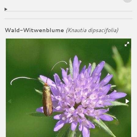
Wald-Witwenblume
(Knautia dipsacifolia)