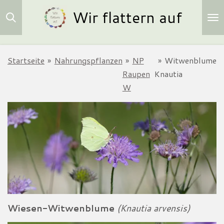
Wir flattern auf
Zum
Hauptinhalt
springen
Startseite
»
Nahrungspflanzen
»
NP
»
Witwenblume
Raupen
Knautia
W
Wiesen-Witwenblume
(Knautia arvensis)