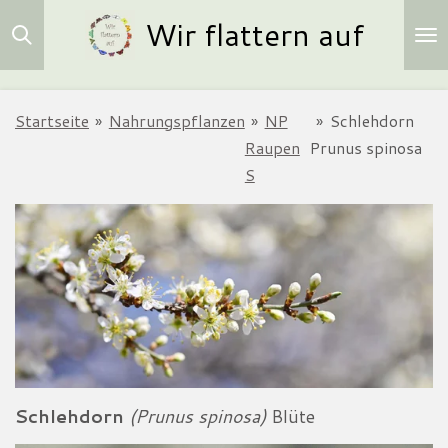
Wir flattern auf
Zum
Hauptinhalt
springen
Startseite
»
Nahrungspflanzen
»
NP
»
Schlehdorn
Raupen
Prunus spinosa
S
Schlehdorn
(Prunus spinosa)
Blüte