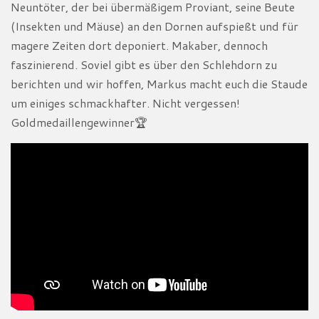
Neuntöter, der bei übermäßigem Proviant, seine Beute
(Insekten und Mäuse) an den Dornen aufspießt und für
magere Zeiten dort deponiert. Makaber, dennoch
faszinierend. Soviel gibt es über den Schlehdorn zu
berichten und wir hoffen, Markus macht euch die Staude
um einiges schmackhafter. Nicht vergessen!
Goldmedaillengewinner🏆