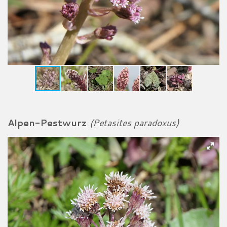
Alpen-Pestwurz
(Petasites paradoxus)