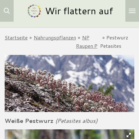
Wir flattern auf
Zum
Hauptinhalt
springen
Startseite
»
Nahrungspflanzen
»
NP
»
Pestwurz
Raupen P
Petasites
Weiße Pestwurz
(Petasites albus)