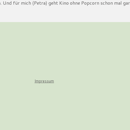
n. Und für mich (Petra) geht Kino ohne Popcorn schon mal g
Impressum