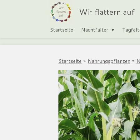
Zum
Wir flattern auf
Hauptinhalt
springen
Startseite
Nachtfalter
Tagfal
Startseite
»
Nahrungspflanzen
»
N