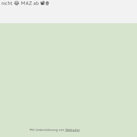
ar nicht 😂 MAZ ab
📽️
🍿
Mit Unterstützung von
Webador