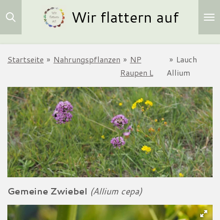
Wir flattern auf
Zum
Hauptinhalt
springen
Startseite
»
Nahrungspflanzen
»
NP
»
Lauch
Raupen L
Allium
Gemeine Zwiebel
(Allium cepa)