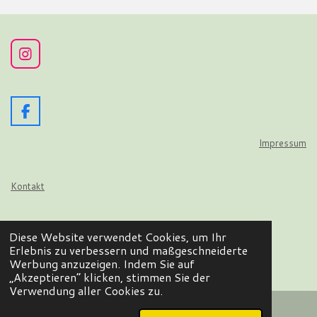
I
n
s
t
a
F
g
a
r
c
Impressum
a
e
m
b
o
Kontakt
o
k
Datenschutz
Diese Website verwendet Cookies, um Ihr
© 2024 - 2026 Wir flattern auf
Erlebnis zu verbessern und maßgeschneiderte
Mit Unterstützung von
Webador
Werbung anzuzeigen. Indem Sie auf
„Akzeptieren“ klicken, stimmen Sie der
Verwendung aller Cookies zu.