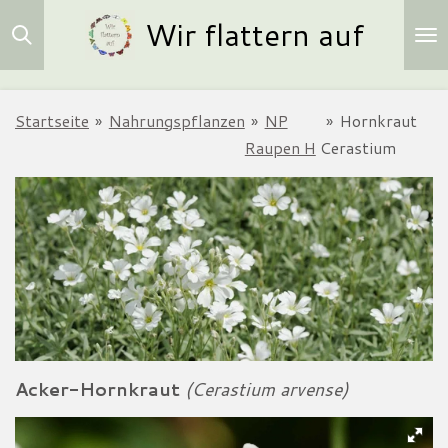
Wir flattern auf
Zum
Hauptinhalt
springen
Startseite
»
Nahrungspflanzen
»
NP
»
Hornkraut
Raupen H
Cerastium
Acker-Hornkraut
(Cerastium arvense)