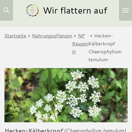
Wir flattern auf
Zum
Hauptinhalt
springen
Startseite
»
Nahrungspflanzen
»
NP
»
Hecken-
Raupen
Kälberkropf
H
Chaerophyllum
temulum
Hecken-Kälberkro
pf
(Chaerophyllum temulum)