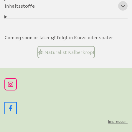
Inhaltsstoffe
Coming soon or later
🌿
folgt in Kürze oder später
iNaturalist Kälberkropf
I
n
s
t
a
F
g
a
r
c
Impressum
a
e
m