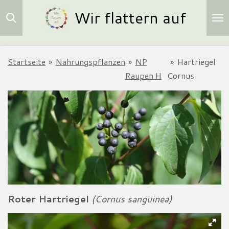
Wir flattern auf
Zum
Hauptinhalt
springen
Startseite
»
Nahrungspflanzen
»
NP
»
Hartriegel
Raupen H
Cornus
Roter Hartriegel
(Cornus sanguinea)