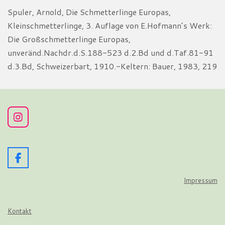
Spuler, Arnold, Die Schmetterlinge Europas,
Kleinschmetterlinge, 3. Auflage von E.Hofmann’s Werk:
Die Großschmetterlinge Europas,
unveränd.Nachdr.d.S.188-523 d.2.Bd und d.Taf.81-91
d.3.Bd, Schweizerbart, 1910.-Keltern: Bauer, 1983, 219
I
n
s
t
a
F
g
a
r
c
Impressum
a
e
m
b
o
Kontakt
o