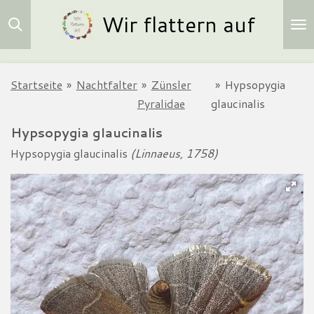
Wir flattern auf
Zum
Hauptinhalt
springen
Startseite
»
Nachtfalter
»
Zünsler
»
Hypsopygia
Pyralidae
glaucinalis
Hypsopygia glaucinalis
Hypsopygia glaucinalis
(Linnaeus, 1758)