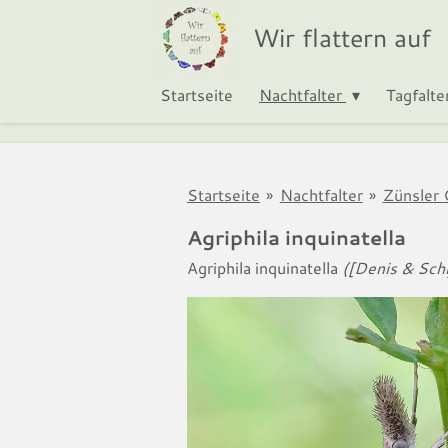
Zum
Wir flattern auf
Hauptinhalt
springen
Startseite
Nachtfalter
Tagfalte
Startseite
»
Nachtfalter
»
Zünsler 
Agriphila inquinatella
Agriphila inquinatella
([Denis & Schi