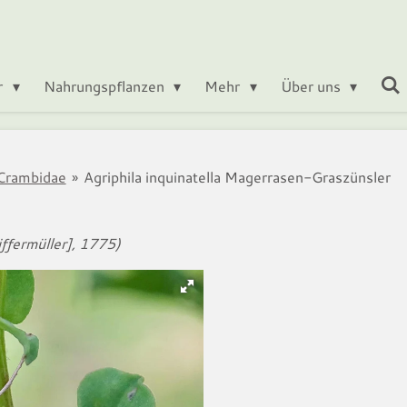
r
Nahrungspflanzen
Mehr
Über uns
Crambidae
»
Agriphila inquinatella Magerrasen-Graszünsler
ffermüller], 1775)