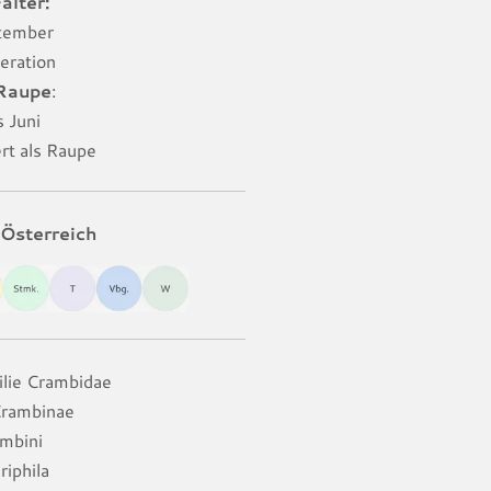
alter:
ptember
eration
 Raupe
:
 Juni
ert als Raupe
Österreich
ilie Crambidae
Crambinae
ambini
riphila