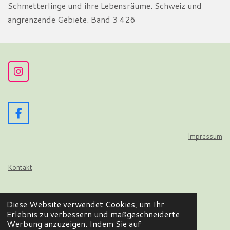
Schmetterlinge und ihre Lebensräume. Schweiz und
angrenzende Gebiete. Band 3 426
I
n
s
t
a
F
g
a
r
c
Impressum
a
e
m
b
o
Kontakt
o
k
Datenschutz
Diese Website verwendet Cookies, um Ihr
© 2024 - 2026 Wir flattern auf
Erlebnis zu verbessern und maßgeschneiderte
Mit Unterstützung von
Webador
Werbung anzuzeigen. Indem Sie auf