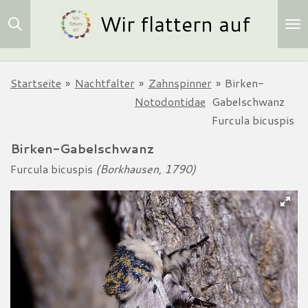
Wir flattern auf
Zum
Hauptinhalt
springen
Startseite
»
Nachtfalter
»
Zahnspinner
»
Birken-
Notodontidae
Gabelschwanz
Furcula bicuspis
Birken-Gabelschwanz
Furcula bicuspis
(Borkhausen, 1790)