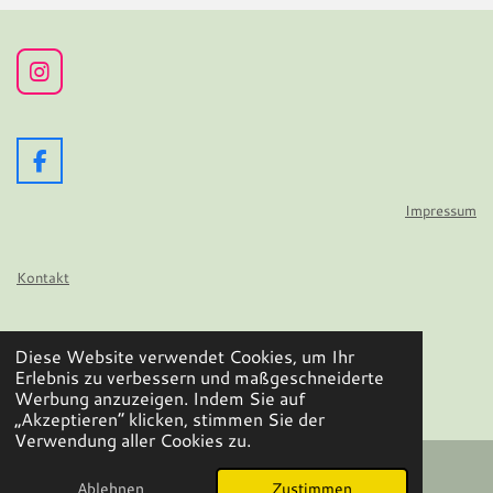
I
n
s
t
a
F
g
a
r
c
Impressum
a
e
m
b
o
Kontakt
o
k
Datenschutz
Diese Website verwendet Cookies, um Ihr
© 2024 - 2026 Wir flattern auf
Erlebnis zu verbessern und maßgeschneiderte
Mit Unterstützung von
Webador
Werbung anzuzeigen. Indem Sie auf
„Akzeptieren“ klicken, stimmen Sie der
Verwendung aller Cookies zu.
Ablehnen
Zustimmen