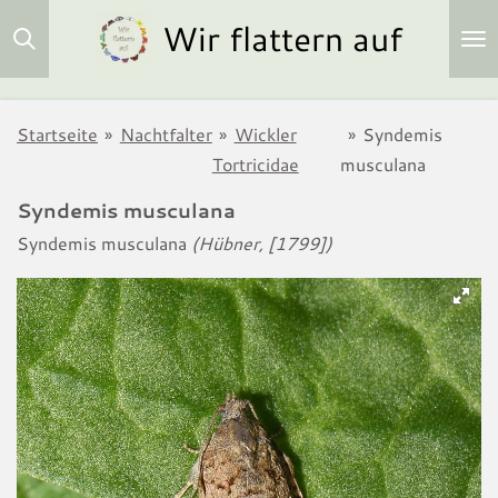
Wir flattern auf
Zum
Hauptinhalt
springen
Startseite
»
Nachtfalter
»
Wickler
»
Syndemis
Tortricidae
musculana
Syndemis musculana
Syndemis musculana
(Hübner, [1799])