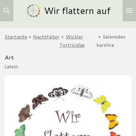
Wir flattern auf
Zum
Hauptinhalt
springen
Startseite
»
Nachtfalter
»
Wickler
»
Selenodes
Tortricidae
karelica
Art
Latein