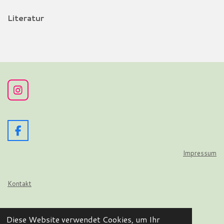
Literatur
I
n
s
t
a
F
g
a
r
c
Impressum
a
e
m
b
o
Kontakt
o
k
Datenschutz
Diese Website verwendet Cookies, um Ihr