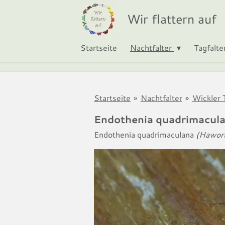
Zum
Wir flattern auf
Hauptinhalt
springen
Startseite
Nachtfalter
Tagfalte
Startseite
»
Nachtfalter
»
Wickler T
Endothenia quadrimacul
Endothenia quadrimaculana
(Hawort