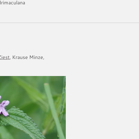
drimaculana
iest
, Krause Minze,