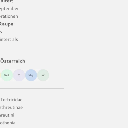
alter:
September
erationen
 Raupe
:
s
ntert als
Österreich
Tortricidae
ethreutinae
reutini
othenia