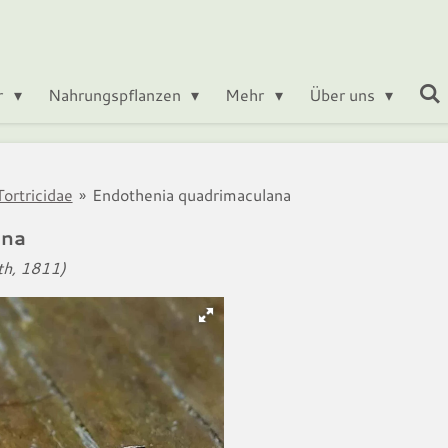
r
Nahrungspflanzen
Mehr
Über uns
ortricidae
»
Endothenia quadrimaculana
ana
h, 1811)