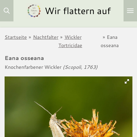
Wir flattern auf
Zum
Hauptinhalt
springen
Startseite
»
Nachtfalter
»
Wickler
»
Eana
Tortricidae
osseana
Eana osseana
Knochenfarbener Wickler
(Scopoli, 1763)