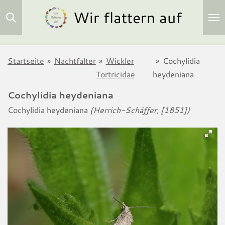
Wir flattern auf
Zum
Hauptinhalt
springen
Startseite
»
Nachtfalter
»
Wickler
»
Cochylidia
Tortricidae
heydeniana
Cochylidia heydeniana
Cochylidia heydeniana
(Herrich-Schäffer, [1851])