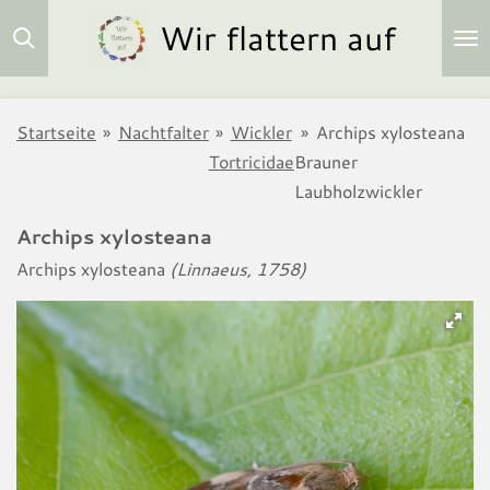
Wir flattern auf
Zum
Hauptinhalt
springen
Startseite
»
Nachtfalter
»
Wickler
»
Archips xylosteana
Tortricidae
Brauner
Laubholzwickler
Archips xylosteana
Archips xylosteana
(Linnaeus, 1758)