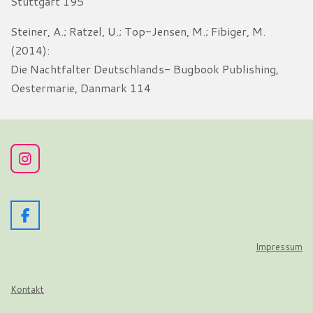
Stuttgart 195
Steiner, A.; Ratzel, U.; Top-Jensen, M.; Fibiger, M.
(2014):
Die Nachtfalter Deutschlands- Bugbook Publishing,
Oestermarie, Danmark 114
I
n
s
t
a
F
g
a
r
c
Impressum
a
e
m
b
o
Kontakt
o