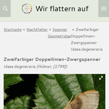
Wir flattern auf
Zum
Hauptinhalt
springen
Startseite
»
Nachtfalter
»
Spanner
»
Zweifarbiger
Geometridae
Doppellinien-
Zwergspanner
Idaea degeneraria
Zweifarbiger Doppellinien-Zwergspanner
Idaea degeneraria
(Hübner, [1799])