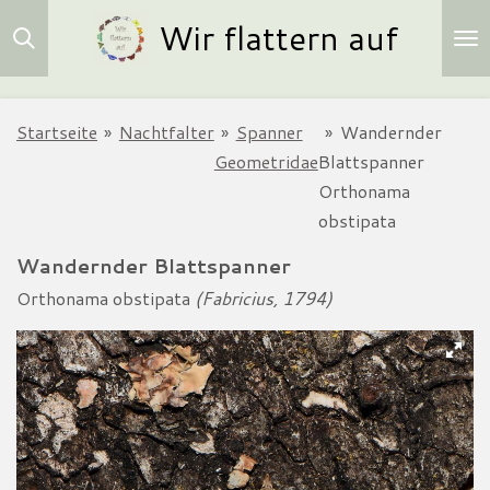
Wir flattern auf
Zum
Hauptinhalt
springen
Startseite
»
Nachtfalter
»
Spanner
»
Wandernder
Geometridae
Blattspanner
Orthonama
obstipata
Wandernder Blattspanner
Orthonama obstipata
(Fabricius, 1794)