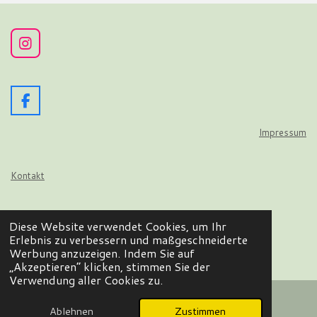
I
n
s
t
a
F
g
a
r
c
Impressum
a
e
m
b
o
Kontakt
o
k
Datenschutz
Diese Website verwendet Cookies, um Ihr
© 2024 - 2026 Wir flattern auf
Erlebnis zu verbessern und maßgeschneiderte
Werbung anzuzeigen. Indem Sie auf
Mit Unterstützung von
Webador
„Akzeptieren“ klicken, stimmen Sie der
Verwendung aller Cookies zu.
Ablehnen
Zustimmen
E-Mail
Facebook