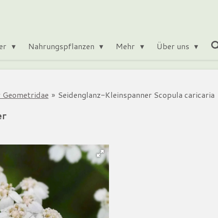
ter
Nahrungspflanzen
Mehr
Über uns
 Geometridae
»
Seidenglanz-Kleinspanner Scopula caricaria
er