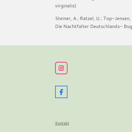
virginalis)
Steiner, A.; Ratzel, U.; Top-Jensen,
Die Nachtfalter Deutschlands- Bu
I
n
s
t
a
F
g
a
r
c
a
e
m
b
o
Kontakt
o