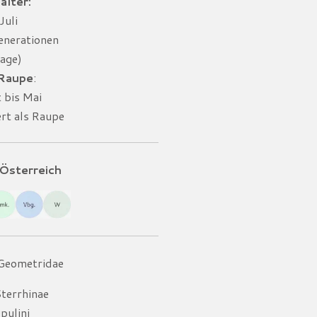
alter:
Juli
Generationen
Lage)
 Raupe
:
 bis Mai
ert als Raupe
Österreich
 Geometridae
Sterrhinae
pulini