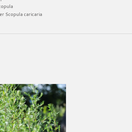
copula
r Scopula caricaria