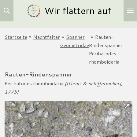
Wir flattern auf
Zum
Hauptinhalt
springen
Startseite
»
Nachtfalter
»
Spanner
»
Rauten-
Geometridae
Rindenspanner
Peribatodes
rhomboidaria
Rauten-Rindenspanner
Peribatodes rhomboidaria
([Denis & Schiffermüller],
1775)