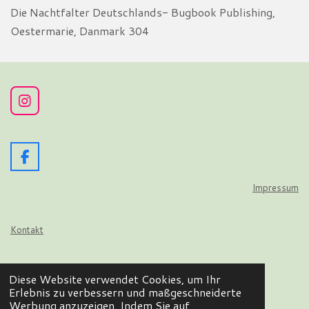
Die Nachtfalter Deutschlands- Bugbook Publishing,
Oestermarie, Danmark 304
I
n
s
t
a
F
g
a
r
c
Impressum
a
e
m
b
o
Kontakt
o
k
Datenschutz
Diese Website verwendet Cookies, um Ihr
© 2024 - 2026 Wir flattern auf
Erlebnis zu verbessern und maßgeschneiderte
Mit Unterstützung von
Webador
Werbung anzuzeigen. Indem Sie auf