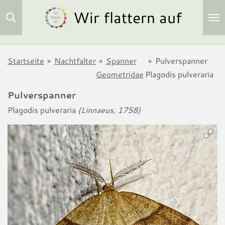
Wir flattern auf
Zum
Hauptinhalt
springen
Startseite
»
Nachtfalter
»
Spanner
»
Pulverspanner
Geometridae
Plagodis pulveraria
Pulverspanner
Plagodis pulveraria
(Linnaeus, 1758)