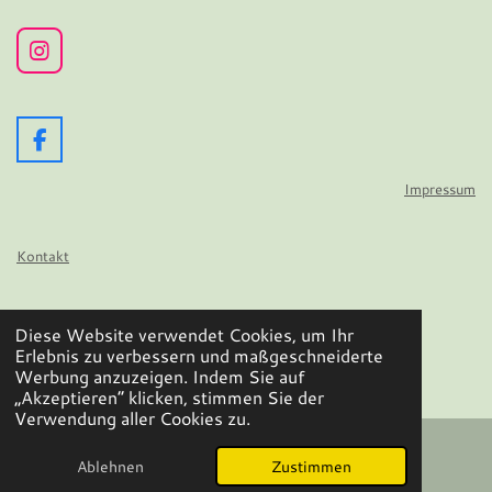
I
n
s
t
a
F
g
a
r
c
Impressum
a
e
m
b
o
Kontakt
o
k
Datenschutz
Diese Website verwendet Cookies, um Ihr
© 2024 - 2026 Wir flattern auf
Erlebnis zu verbessern und maßgeschneiderte
Werbung anzuzeigen. Indem Sie auf
Mit Unterstützung von
Webador
„Akzeptieren“ klicken, stimmen Sie der
Verwendung aller Cookies zu.
Ablehnen
Zustimmen
E-Mail
Facebook