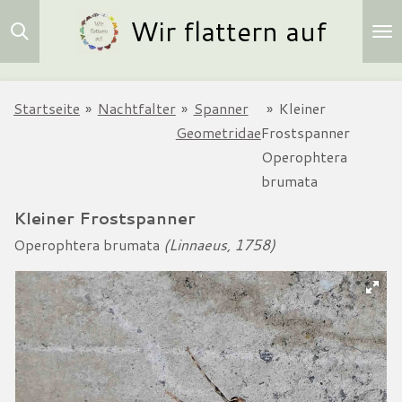
Wir flattern auf
Zum
Hauptinhalt
springen
Startseite
»
Nachtfalter
»
Spanner
»
Kleiner
Geometridae
Frostspanner
Operophtera
brumata
Kleiner Frostspanner
Operophtera brumata
(Linnaeus, 1758)