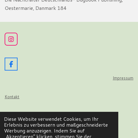
Oestermarie, Danmark 184
I
n
s
t
a
F
g
a
r
c
Impressum
a
e
m
b
o
Kontakt
o
k
Datenschutz
Diese Website verwendet Cookies, um Ihr
© 2024 - 2026 Wir flattern auf
Erlebnis zu verbessern und maßgeschneiderte
Mit Unterstützung von
Webador
Werbung anzuzeigen. Indem Sie auf
„Akzeptieren“ klicken, stimmen Sie der