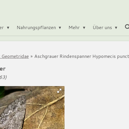
ter
Nahrungspflanzen
Mehr
Über uns
 Geometridae
»
Aschgrauer Rindenspanner Hypomecis puncti
er
763)