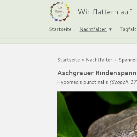
Zum
Wir flattern auf
Hauptinhalt
springen
Startseite
Nachtfalter
Tagfal
Startseite
»
Nachtfalter
»
Spanner
Aschgrauer Rindenspann
Hypomecis punctinalis
(Scopoli, 1