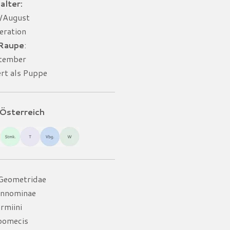
alter:
i/August
eration
 Raupe
:
ptember
ert als Puppe
Österreich
 Geometridae
Ennominae
rmiini
pomecis