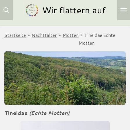
Wir flattern auf
Zum
Hauptinhalt
springen
Startseite
»
Nachtfalter
»
Motten
»
Tineidae Echte
Motten
Tineidae
(Echte Motten)