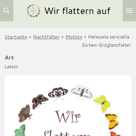
Wir flattern auf
Zum
Hauptinhalt
springen
Startseite
»
Nachtfalter
»
Motten
»
Heliozela sericiella
Eichen-Erzglanzfalter
Art
Latein