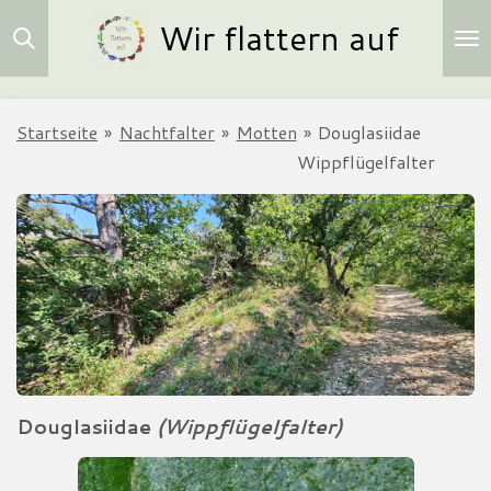
Wir flattern auf
Zum
Hauptinhalt
springen
Startseite
»
Nachtfalter
»
Motten
»
Douglasiidae
Wippflügelfalter
Douglasiidae
(Wippflügelfalter)