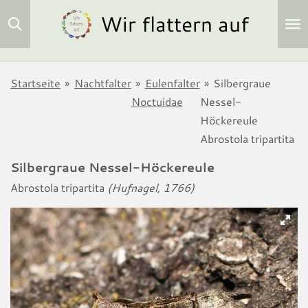
Wir flattern auf
Zum
Hauptinhalt
springen
Startseite
»
Nachtfalter
»
Eulenfalter
»
Silbergraue
Noctuidae
Nessel-
Höckereule
Abrostola tripartita
Silbergraue Nessel-Höckereule
Abrostola tripartita
(Hufnagel, 1766)