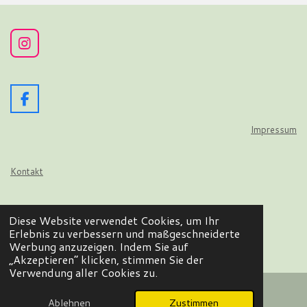
I
n
s
t
a
F
g
a
r
c
Impressum
a
e
m
b
o
Kontakt
o
k
Datenschutz
Diese Website verwendet Cookies, um Ihr
© 2024 - 2026 Wir flattern auf
Erlebnis zu verbessern und maßgeschneiderte
Mit Unterstützung von
Webador
Werbung anzuzeigen. Indem Sie auf
„Akzeptieren“ klicken, stimmen Sie der
Verwendung aller Cookies zu.
Ablehnen
Zustimmen
E-Mail
Facebook