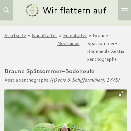
Wir flattern auf
Zum
Hauptinhalt
springen
Startseite
»
Nachtfalter
»
Eulenfalter
»
Braune
Noctuidae
Spätsommer-
Bodeneule Xestia
xanthographa
Braune Spätsommer-Bodeneule
Xestia xanthographa
([Denis & Schiffermüller], 1775)