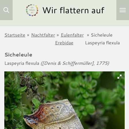
Wir flattern auf
Zum
Hauptinhalt
springen
Startseite
»
Nachtfalter
»
Eulenfalter
»
Sicheleule
Erebidae
Laspeyria flexula
Sicheleule
Laspeyria flexula
([Denis & Schiffermüller], 1775)