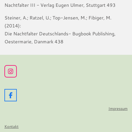
Nachtfalter III - Verlag Eugen Ulmer, Stuttgart 493
Steiner, A.; Ratzel, U.; Top-Jensen, M.; Fibiger, M.
(2014):
Die Nachtfalter Deutschlands- Bugbook Publishing,
Oestermarie, Danmark 438
I
n
s
t
a
F
g
a
r
c
Impressum
a
e
m
b
o
Kontakt
o