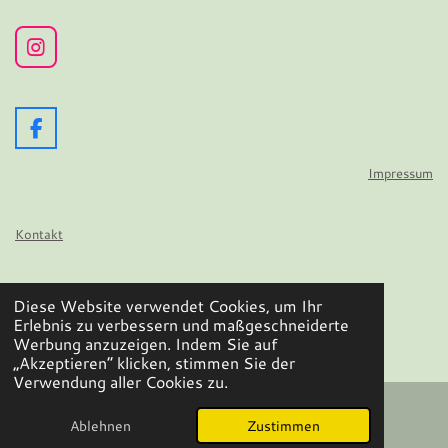
I
n
s
t
a
F
g
a
r
c
Impressum
a
e
m
b
o
Kontakt
o
k
Datenschutz
Diese Website verwendet Cookies, um Ihr
© 2024 - 2026 Wir flattern auf
Erlebnis zu verbessern und maßgeschneiderte
Mit Unterstützung von
Webador
Werbung anzuzeigen. Indem Sie auf
„Akzeptieren“ klicken, stimmen Sie der
Verwendung aller Cookies zu.
Ablehnen
Zustimmen
E-Mail
Facebook