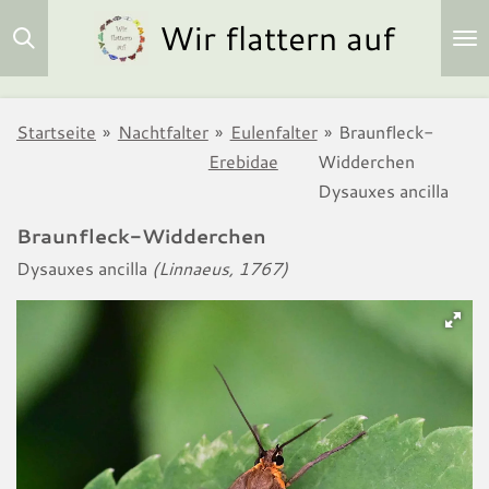
Wir flattern auf
Zum
Hauptinhalt
springen
Startseite
»
Nachtfalter
»
Eulenfalter
»
Braunfleck-
Erebidae
Widderchen
Dysauxes ancilla
Braunfleck-Widderchen
Dysauxes ancilla
(Linnaeus, 1767)